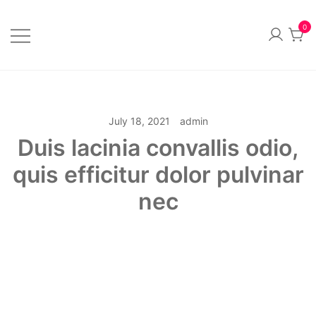
Skip
to
0
content
Official Merchandise
Sillvi Artsylum
July 18, 2021
admin
Duis lacinia convallis odio,
quis efficitur dolor pulvinar
nec