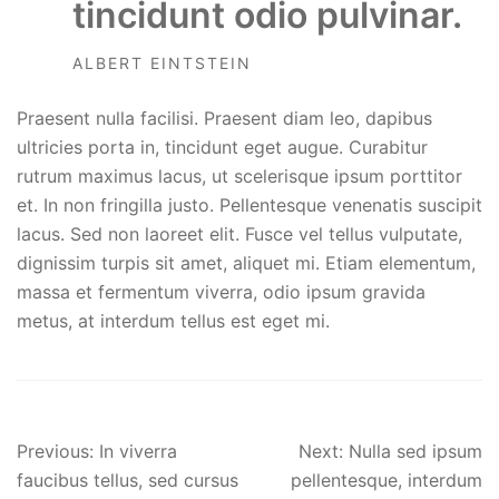
tincidunt odio pulvinar.
ALBERT EINTSTEIN
Praesent nulla facilisi. Praesent diam leo, dapibus
ultricies porta in, tincidunt eget augue. Curabitur
rutrum maximus lacus, ut scelerisque ipsum porttitor
et. In non fringilla justo. Pellentesque venenatis suscipit
lacus. Sed non laoreet elit. Fusce vel tellus vulputate,
dignissim turpis sit amet, aliquet mi. Etiam elementum,
massa et fermentum viverra, odio ipsum gravida
metus, at interdum tellus est eget mi.
Post
Previous:
In viverra
Next:
Nulla sed ipsum
faucibus tellus, sed cursus
pellentesque, interdum
navigation